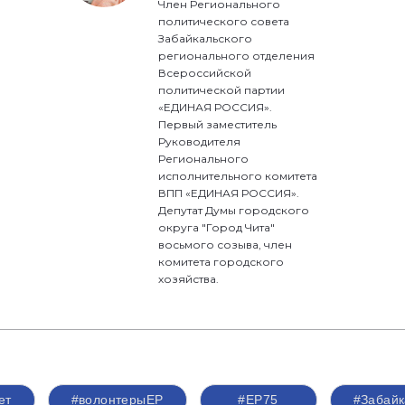
Член Регионального
политического совета
Забайкальского
регионального отделения
Всероссийской
политической партии
«ЕДИНАЯ РОССИЯ».
Первый заместитель
Руководителя
Регионального
исполнительного комитета
ВПП «ЕДИНАЯ РОССИЯ».
Депутат Думы городского
округа "Город Чита"
восьмого созыва, член
комитета городского
хозяйства.
ет
#волонтерыЕР
#ЕР75
#Забайк