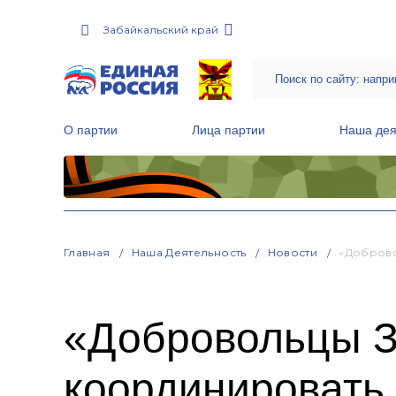
Забайкальский край
О партии
Лица партии
Наша дея
Местные общественные приемные Партии
Руководитель Региональной обще
Народная программа «Единой России»
Главная
Наша Деятельность
Новости
«Доброво
«Добровольцы З
координировать