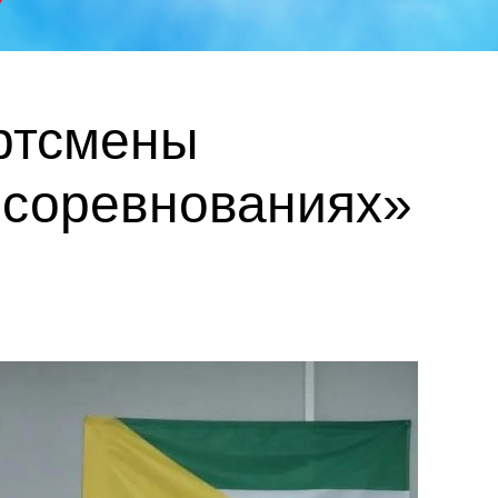
ртсмены
 соревнованиях»