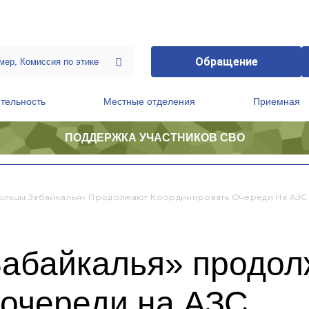
Обращение
тельность
Местные отделения
Приемная
ПОДДЕРЖКА УЧАСТНИКОВ СВО
ственной приемной Председателя Партии
Президиум регионального политического совета
льцы Забайкалья» Продолжают Координировать Очереди На АЗС
абайкалья» продо
 очереди на АЗС