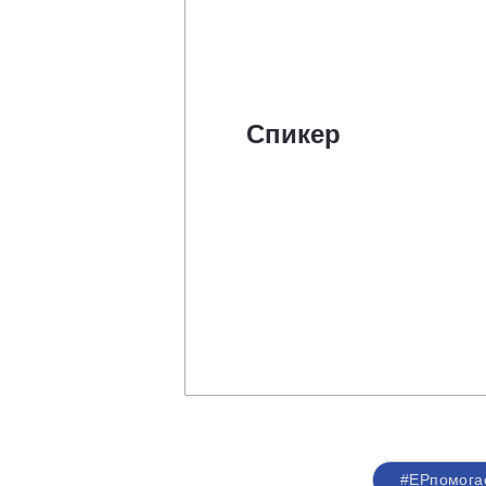
Спикер
#ЕРпомога