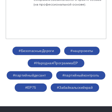
(на профессиональной основе).
#БезопасныеДороги
#нацпроекты
#НароднаяПрограммаЕР
#партийныйдесант
#партийныйконтроль
#ЕР75
#Забайкальскийкрай