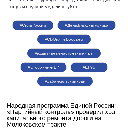
которым вручили медали и кубки.
#СилаРоссии
#Деньфизкультурника
#СВОихНеБросаем
#адаптивныенастольныеигры
#СторонникиЕР
#ЕР75
#Забайкальскийкрай
Народная программа Единой России:
«Партийный контроль» проверил ход
капитального ремонта дороги на
Молоковском тракте