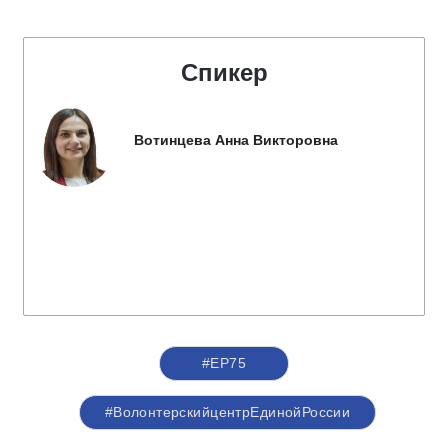
Спикер
Вотинцева Анна Викторовна
#ЕР75
#ВолонтерскийцентрЕдинойРоссии