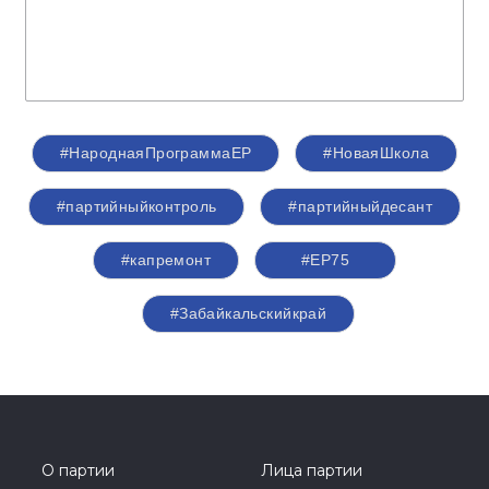
#НароднаяПрограммаЕР
#НоваяШкола
#партийныйконтроль
#партийныйдесант
#капремонт
#ЕР75
#Забайкальскийкрай
О партии
Лица партии