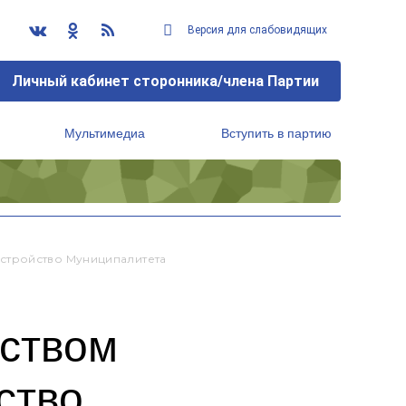
Версия для слабовидящих
Личный кабинет сторонника/члена Партии
Мультимедиа
Вступить в партию
Региональный исполнительный комитет
стройство Муниципалитета
дством
ство