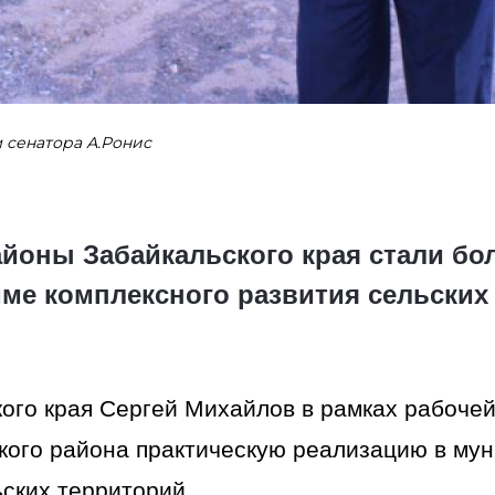
 сенатора А.Ронис
айоны Забайкальского края стали бо
мме комплексного развития сельских
ого края Сергей Михайлов в рамках рабочей
кого района практическую реализацию в му
ьских территорий.