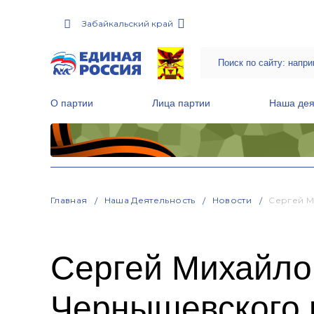
Забайкальский край
О партии
Лица партии
Наша дея
Местные общественные приемные Партии
Руководитель Региональной обще
Народная программа «Единой России»
Главная
Наша Деятельность
Новости
Сергей М
Сергей Михайло
Чернышевского 