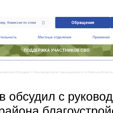
Обращение
тельность
Местные отделения
Приемная
ПОДДЕРЖКА УЧАСТНИКОВ СВО
ственной приемной Председателя Партии
Президиум регионального политического совета
ихайлов Обсудил С Руководством Чернышевского Района Благоу
в обсудил с руково
района благоустрой