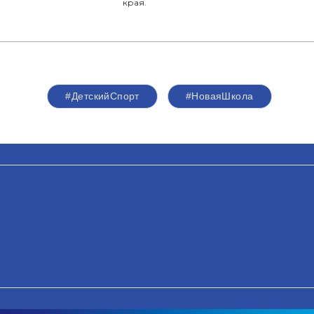
края.
#ДетскийСпорт
#НоваяШкола