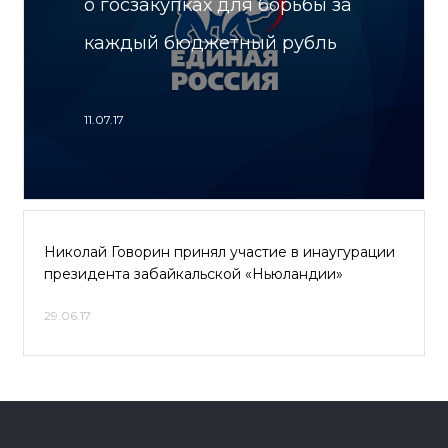
о госзакупках для борьбы за
каждый бюджетный рубль
11.07.17
Николай Говорин принял участие в инаугурации
президента забайкальской «Ньюландии»
29.06.17