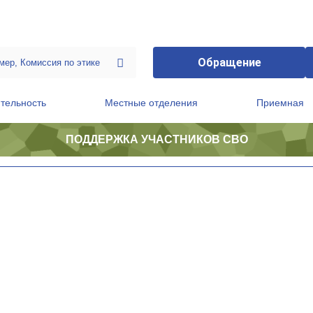
Обращение
тельность
Местные отделения
Приемная
ПОДДЕРЖКА УЧАСТНИКОВ СВО
ственной приемной Председателя Партии
Президиум регионального политического совета