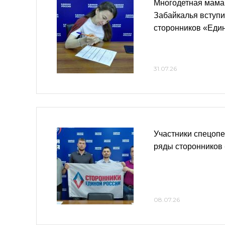
Многодетная мама
Забайкалья вступи
сторонников «Еди
31.07.26
Участники спецопе
ряды сторонников
08.07.26