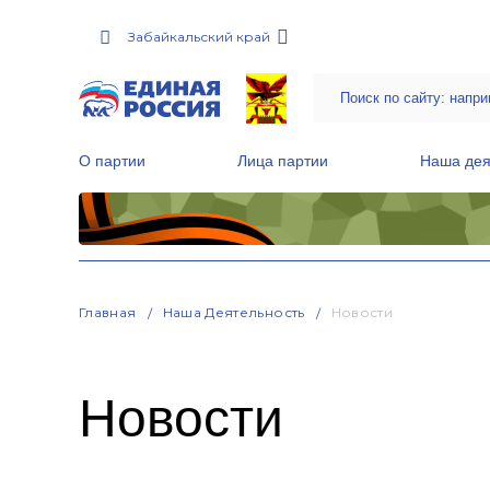
Забайкальский край
О партии
Лица партии
Наша дея
Местные общественные приемные Партии
Руководитель Региональной обще
Народная программа «Единой России»
Главная
Наша Деятельность
Новости
Новости