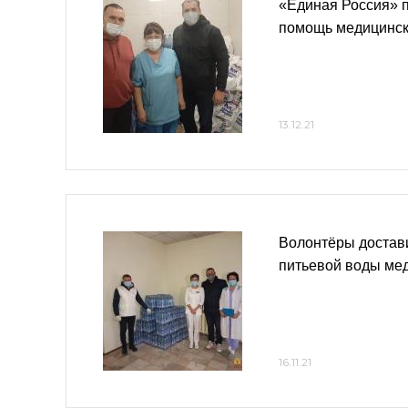
«Единая Россия» 
помощь медицинск
13.12.21
Волонтёры достав
питьевой воды ме
16.11.21