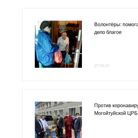
Волонтёры: помог
дело благое
27.05.20
Против коронавир
Могойтуйской ЦРБ