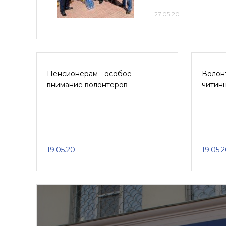
27.05.20
Пенсионерам - особое
Волон
внимание волонтёров
читинц
19.05.20
19.05.