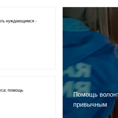
ать нуждающимся -
уса: помощь
Помощь волонт
привычным