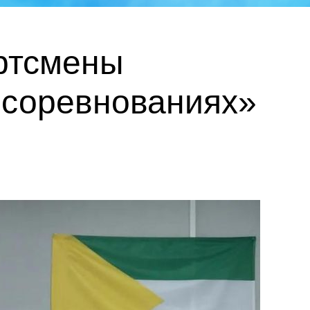
ртсмены
 соревнованиях»