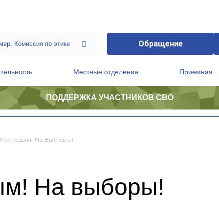
Обращение
тельность
Местные отделения
Приемная
ПОДДЕРЖКА УЧАСТНИКОВ СВО
ственной приемной Председателя Партии
Президиум регионального политического совета
 Молодым! На Выборы!
ым! На выборы!