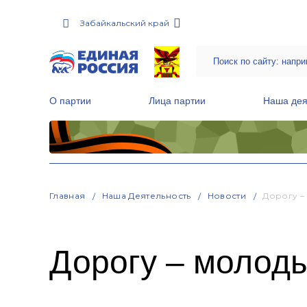
Забайкальский край
О партии
Лица партии
Наша дея
Местные общественные приемные Партии
Руководитель Региональной обще
Народная программа «Единой России»
Главная
Наша Деятельность
Новости
Дорогу –
Дорогу – молод