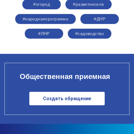
#огород
#развитиесела
#народнаяпрограмма
#ДНР
#ЛНР
#садоводство
Общественная приемная
Создать обращение