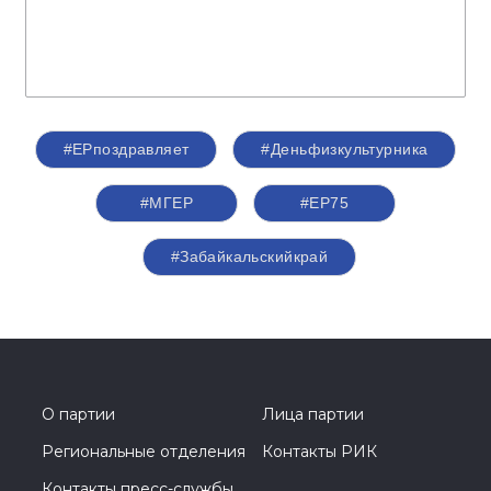
#ЕРпоздравляет
#Деньфизкультурника
#‎МГЕР‬
#ЕР75
#Забайкальскийкрай
О партии
Лица партии
Региональные отделения
Контакты РИК
Контакты пресс-службы