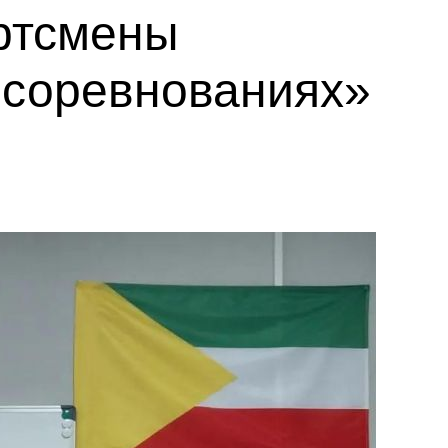
ртсмены
 соревнованиях»