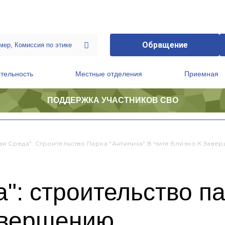
Обращение
тельность
Местные отделения
Приемная
ПОДДЕРЖКА УЧАСТНИКОВ СВО
ственной приемной Председателя Партии
Президиум регионального политического совета
ая Среда": Строительство Парка "Антипиха" В Чите Близко К Зав
": строительство па
завершению