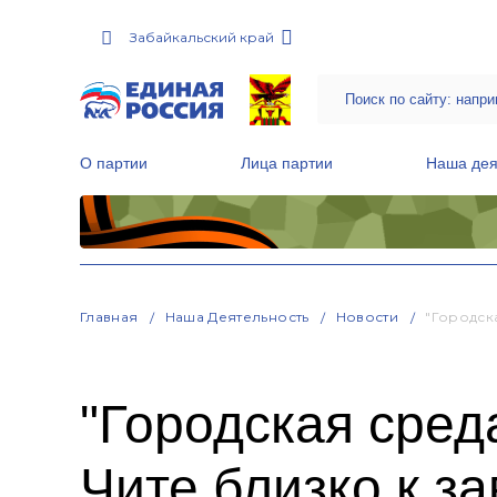
Забайкальский край
О партии
Лица партии
Наша дея
Местные общественные приемные Партии
Руководитель Региональной обще
Народная программа «Единой России»
Главная
Наша Деятельность
Новости
"Городск
"Городская среда
Чите близко к 