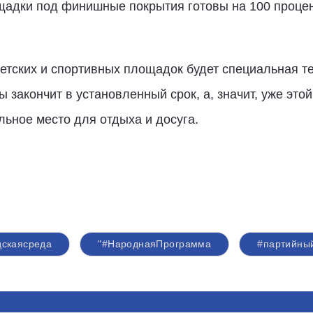
щадки под финишные покрытия готовы на 100 процен
тских и спортивных площадок будет специальная те
ы закончит в установленный срок, а, значит, уже эт
льное место для отдыха и досуга.
дскаясреда
"#НароднаяПрограмма
#партийны