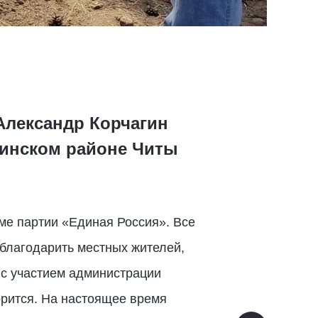
Александр Корчагин
динском районе Читы
ме партии «Единая Россия». Все
облагодарить местных жителей,
 с участием администрации
орится. На настоящее время