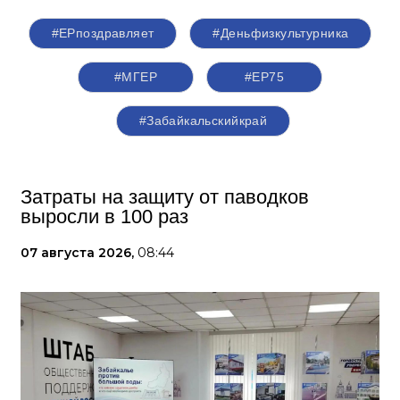
#ЕРпоздравляет
#Деньфизкультурника
#‎МГЕР‬
#ЕР75
#Забайкальскийкрай
Затраты на защиту от паводков
выросли в 100 раз
07 августа 2026,
08:44