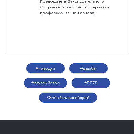
Председателя Законодательного
Собрания Забайкальского края (на
профессиональной основе).
#паводки
#дамбы
#круглыйстол
#ЕР75
#Забайкальскийкрай