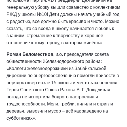
исполкома Партии: «В преддверии Дня знаний на
генеральную уборку вышли совместно с коллективом
РЖД у школы №10! Дети должны начать учебный год
с радостью, всё должно быть красиво и чисто. Можно
сказать, что со входа в школу начинается любовь к
знаниям, стремление к творчеству и хорошее
отношение к тому городу, в котором живёшь».
Роман Беломестнов
, и.о. председателя совета
общественности Железнодорожного района:
«Коллеги железнодорожники из Забайкальской
дирекции по энергообеспечению помогли привести в
порядок сквер возле 15 школы и место
захоронения
Героя Советского Союза Рахова В. Г. Дождливая
погода не испортила бодрого настроения и
трудоспособности. Мели, гребли, пилили и стригли
деревья, вывозили мусор – всё как заведено на
субботниках».