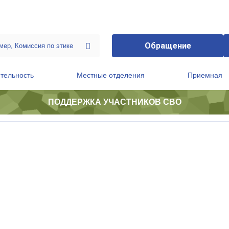
Обращение
тельность
Местные отделения
Приемная
ПОДДЕРЖКА УЧАСТНИКОВ СВО
ственной приемной Председателя Партии
Президиум регионального политического совета