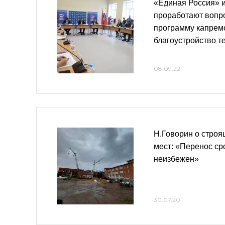
«Единая Россия» 
проработают вопр
программу капрем
благоустройство т
08.09.22
Н.Говорин о строя
мест: «Перенос ср
неизбежен»
30.07.20