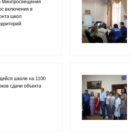
и Минпросвещения
ос включения в
онта школ
ерриторий
щейся школе на 1100
оков сдачи объекта