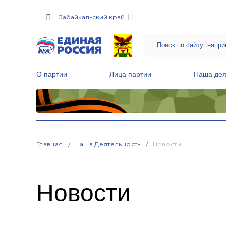
Забайкальский край
О партии
Лица партии
Наша дея
Местные общественные приемные Партии
Руководитель Региональной обще
Народная программа «Единой России»
Главная
Наша Деятельность
Новости
Новости