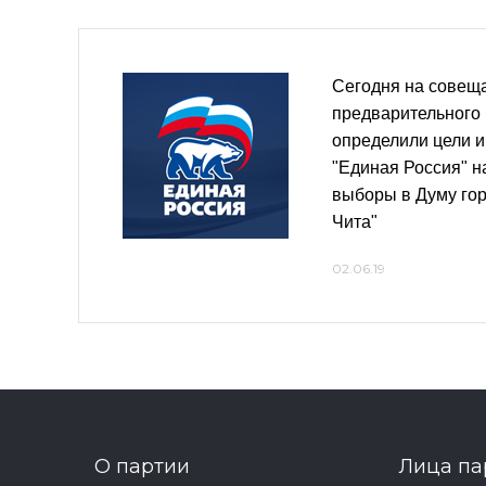
Сегодня на совещ
предварительного
определили цели и
"Единая Россия" 
выборы в Думу гор
Чита"
02.06.19
О партии
Лица па