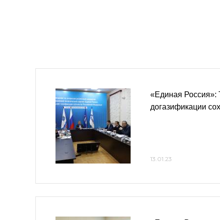
«Единая Россия»:
догазификации со
13.01.23