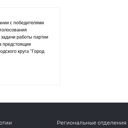
ании с победителями
 голосования
 задачи работы партии
на предстоящие
одского круга "Город
ртии
Региональные отделения