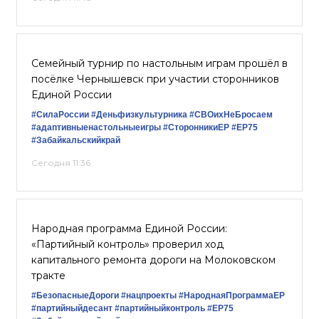
Семейный турнир по настольным играм прошёл в
посёлке Чернышевск при участии сторонников
Единой России
#СилаРоссии
#Деньфизкультурника
#СВОихНеБросаем
#адаптивныенастольныеигры
#СторонникиЕР
#ЕР75
#Забайкальскийкрай
Сегодня 11:36
Народная программа Единой России:
«Партийный контроль» проверил ход
капитального ремонта дороги на Молоковском
тракте
#БезопасныеДороги
#нацпроекты
#НароднаяПрограммаЕР
#партийныйдесант
#партийныйконтроль
#ЕР75