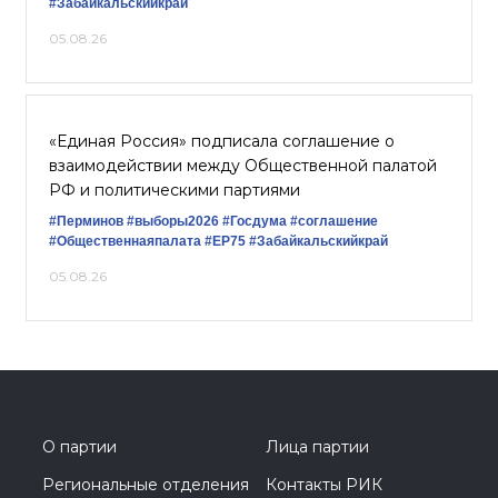
#Забайкальскийкрай
05.08.26
«Единая Россия» подписала соглашение о
взаимодействии между Общественной палатой
РФ и политическими партиями
#Перминов
#выборы2026
#Госдума
#соглашение
#Общественнаяпалата
#ЕР75
#Забайкальскийкрай
05.08.26
О партии
Лица партии
Региональные отделения
Контакты РИК