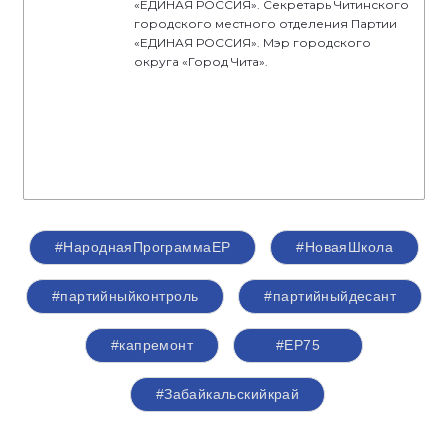
«ЕДИНАЯ РОССИЯ». Секретарь Читинского
городского местного отделения Партии
«ЕДИНАЯ РОССИЯ». Мэр городского
округа «Город Чита».
#НароднаяПрограммаЕР
#НоваяШкола
#партийныйконтроль
#партийныйдесант
#капремонт
#ЕР75
#Забайкальскийкрай