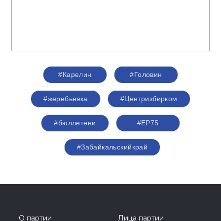
#Карелин
#Головин
#жеребьевка
#Центризбирком
#бюллетени
#ЕР75
#Забайкальскийкрай
О партии
Лица партии