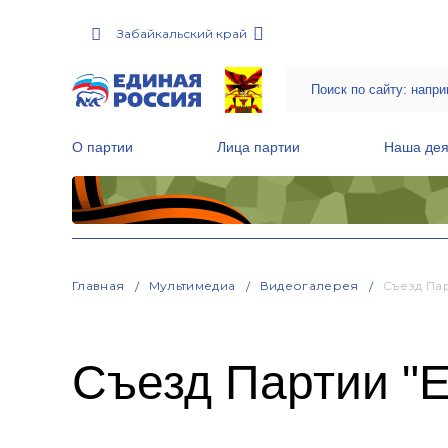
Забайкальский край
О партии
Лица партии
Наша дея
Местные общественные приемные Партии
Руководитель Региональной обще
Народная программа «Единой России»
Главная
Мультимедиа
Видеогалерея
Съезд Па
Съезд Партии 