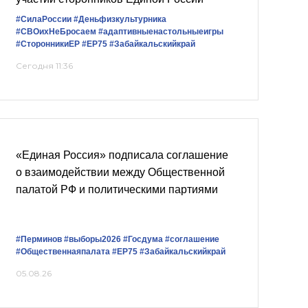
#СилаРоссии
#Деньфизкультурника
#СВОихНеБросаем
#адаптивныенастольныеигры
#СторонникиЕР
#ЕР75
#Забайкальскийкрай
Сегодня 11:36
«Единая Россия» подписала соглашение
о взаимодействии между Общественной
палатой РФ и политическими партиями
#Перминов
#выборы2026
#Госдума
#соглашение
#Общественнаяпалата
#ЕР75
#Забайкальскийкрай
05.08.26