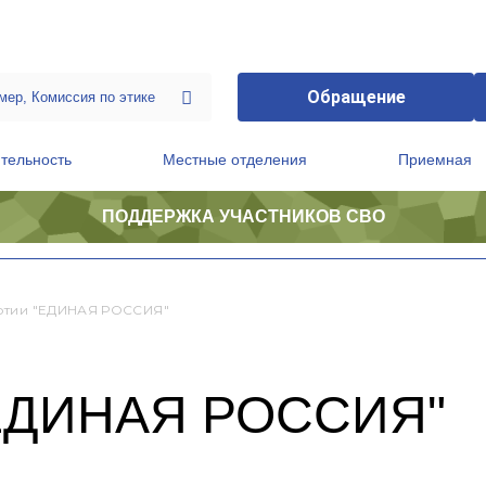
Обращение
тельность
Местные отделения
Приемная
ПОДДЕРЖКА УЧАСТНИКОВ СВО
ственной приемной Председателя Партии
Президиум регионального политического совета
ртии "ЕДИНАЯ РОССИЯ"
"ЕДИНАЯ РОССИЯ"