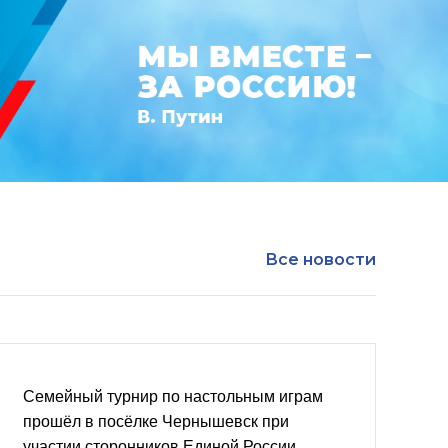
Все новости
Семейный турнир по настольным играм
прошёл в посёлке Чернышевск при
участии сторонников Единой России