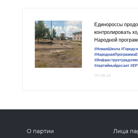
Единороссы прод
контролировать хо
Народной програ
#НоваяШкола
#Городс
#НароднаяПрограммаЕ
#Инфраструктурадляж
#партийныйдесант
#ЕР
03.08.26
О партии
Лица па