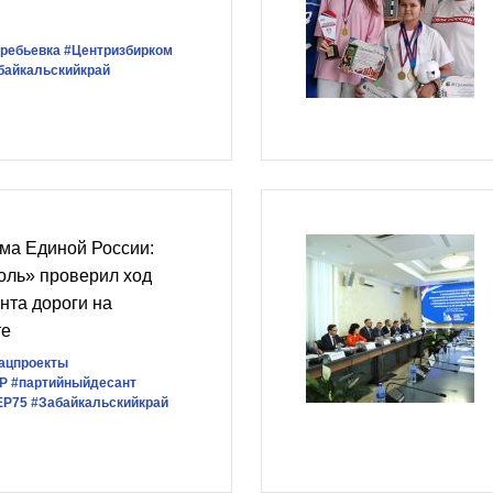
ребьевка
#Центризбирком
байкальскийкрай
ма Единой России:
оль» проверил ход
нта дороги на
те
ацпроекты
Р
#партийныйдесант
ЕР75
#Забайкальскийкрай