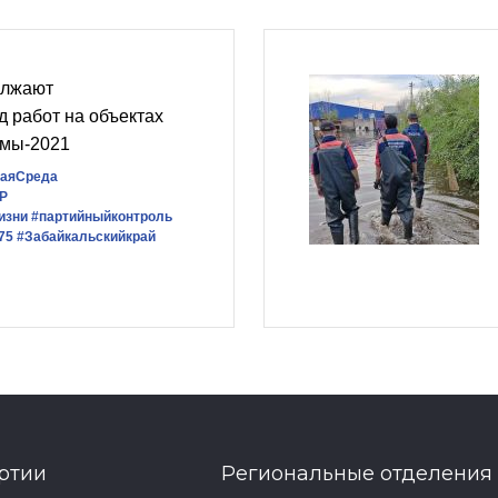
олжают
д работ на объектах
ммы-2021
каяСреда
Р
изни
#партийныйконтроль
75
#Забайкальскийкрай
ртии
Региональные отделения