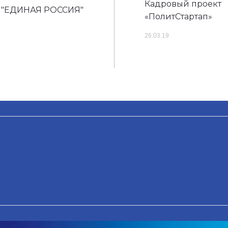
Кадровый проект
и "ЕДИНАЯ РОССИЯ"
«ПолитСтартап»
26.03.19