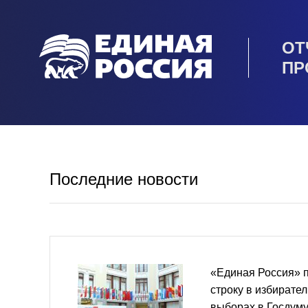
ОТ
ПР
Последние новости
«Единая Россия» 
строку в избирате
выборах в Госдум