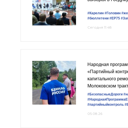
#Карелин
#Головин
#же
#бюллетени
#ЕР75
#За
Сегодня 11:48
Народная програм
«Партийный контр
капитального ремо
Молоковском трак
#БезопасныеДороги
#н
#НароднаяПрограммаЕ
#партийныйконтроль
#
05.08.26