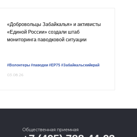
«Добровольцы Забайкалья» и активисты
«Единой России» создали штаб
мониторинга паводковой ситуации
#Волонтеры
#паводки
#ЕР75
#Забайкальскийкрай
03.08.26
Общественная приемная